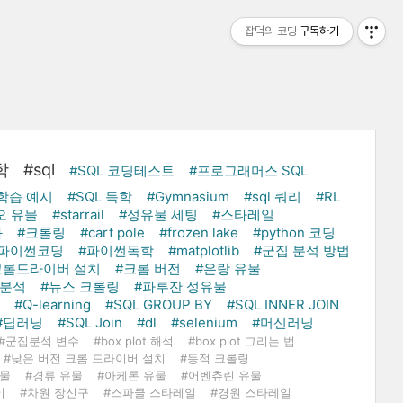
잡덕의 코딩
구독하기
학
#sql
#SQL 코딩테스트
#프로그래머스 SQL
학습 예시
#SQL 독학
#Gymnasium
#sql 쿼리
#RL
오 유물
#starrail
#성유물 세팅
#스타레일
화
#크롤링
#cart pole
#frozen lake
#python 코딩
#파이썬코딩
#파이썬독학
#matplotlib
#군집 분석 방법
크롬드라이버 설치
#크롬 버전
#은랑 유물
 분석
#뉴스 크롤링
#파루잔 성유물
#Q-learning
#SQL GROUP BY
#SQL INNER JOIN
#딥러닝
#SQL Join
#dl
#selenium
#머신러닝
#군집분석 변수
#box plot 해석
#box plot 그리는 법
#낮은 버전 크롬 드라이버 설치
#동적 크롤링
유물
#경류 유물
#아케론 유물
#어벤츄린 유물
이
#차원 장신구
#스파클 스타레일
#경원 스타레일