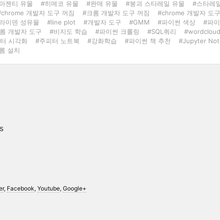
#아젠티 유물
#히메코 유물
#완매 유물
#붕괴 스타레일 유물
#스타레
#chrome 개발자 도구 꺼짐
#크롬 개발자 도구 꺼짐
#chrome 개발자 도
#라이덴 성유물
#line plot
#개발자 도구
#GMM
#파이썬 색상
#파이
롬 개발자 도구
#비지도 학습
#파이썬 크롤링
#SQL쿼리
#wordclou
터 시각화
#주피터 노트북
#강화학습
#파이썬 책 추천
#Jupyter No
롬 설치
s
er
,
Facebook
,
Youtube
,
Google+