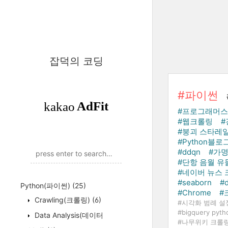
잡덕의 코딩
#파이썬
#프로그래머스
#웹크롤링
#
#붕괴 스타레
#Python블로
#ddqn
#가명
#단항 음월 유
#네이버 뉴스
#seaborn
#
Python(파이썬)
(25)
#Chrome
#
Crawling(크롤링)
(6)
#시각화 범례 설
#bigquery pyt
Data Analysis(데이터
#나무위키 크롤