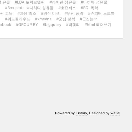
일 유물
#LDA 토픽모델링
#라이덴 성유믈
#나히아 성유물
구
#Box plot
#나히다 성유물
#호요버스
#SQL독학
썬 교육
#차원 축소
#원신 비경
#원신 공략
#쥬피터 노트북
d
#워드클라우드
#kmeans
#군집 분석
#군집분석
tebook
#GROUP BY
#bigquery
#빅쿼리
#html 띄어쓰기
Powered by
Tistory
, Designed by
wallel