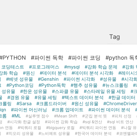
Tag
#PYTHON
#파이썬 독학
#파이썬 코딩
#python 독
 코딩테스트
#프로그래머스
#mysql
#강화 학습 문제
#강화 
강화 학습
#원신
#데이터 분석
#데이터 분석 시각화
#레이시
일
#베넷 성유물
#Genshin
#파이썬 시각화
#성유물
#시각
그
#Python코딩
#Python독학
#행추 성유물
#뉴스크롤링
 성유물
#한운 성유물
#스파클 유물
#스타레일 유물 세팅
#
물
#경원 유물
#유물 세팅
#텍스트 데이터 분석
#한글 데이터
 크롤링
#Sarsa
#크롬드라이버
#원신 성유물
#ChromeDriver
dqn
#파이썬 머신러닝
#크롬 업데이트
#파이썬 데이터 분석
크롬
#ML
#실루엣 점수
#Mean Shift
#군집 분석 뜻
#피처 선정
정
#시각화 한글 설정
#파이썬 강화 학습
#sql &연산
#sql 비트 연산
hon 연동
#빅쿼리 로컬
#bigquery 로컬
#빅쿼리 파이썬 연동
#나찰 
링
#치오리 성유물
#느비예트 성유물
#한국어 데이터 분석
#코엔엘파