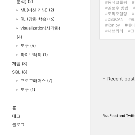
분석)
(2)
#동적크롤링
#엘보우 방법
ML(머신 러닝)
(2)
#토픽모델링
RL (강화 학습)
(6)
#DBSCAN
#크
#Konlpy
#데이
visualization(시각화)
#서브쿼리
#크
(4)
도구
(4)
라이브러리
(1)
게임
(8)
SQL
(8)
+ Recent post
프로그래머스
(7)
도구
(1)
홈
태그
Rss Feed
and
Twitt
블로그