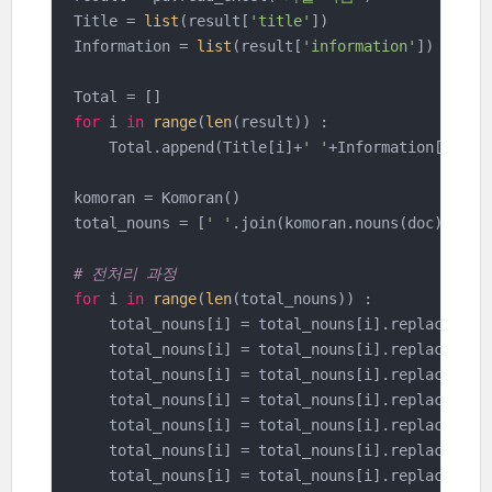
Title = 
list
(result[
'title'
])

Information = 
list
(result[
'information'
])

for
 i 
in
range
(
len
(result)) :

    Total.append(Title[i]+
' '
+Information[i])

komoran = Komoran()

total_nouns = [
' '
.join(komoran.nouns(doc)) 
for
# 전처리 과정
for
 i 
in
range
(
len
(total_nouns)) :

    total_nouns[i] = total_nouns[i].replace(
'위
    total_nouns[i] = total_nouns[i].replace(
'위
    total_nouns[i] = total_nouns[i].replace(
'컴
    total_nouns[i] = total_nouns[i].replace(
'개
    total_nouns[i] = total_nouns[i].replace(
'펄
    total_nouns[i] = total_nouns[i].replace(
'콜
    total_nouns[i] = total_nouns[i].replace(
'카