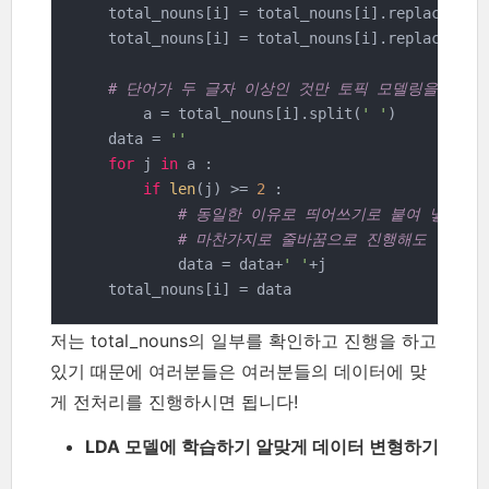
    total_nouns[i] = total_nouns[i].replace(
'제
    total_nouns[i] = total_nouns[i].replace(
'예
# 단어가 두 글자 이상인 것만 토픽 모델링을 진행
	a = total_nouns[i].split(
' '
)

    data = 
''
for
 j 
in
 a :

if
len
(j) >= 
2
 :

# 동일한 이유로 띄어쓰기로 붙여 넣는다.
# 마찬가지로 줄바꿈으로 진행해도 된다.
            data = data+
' '
+j

    total_nouns[i] = data
저는 total_nouns의 일부를 확인하고 진행을 하고
있기 때문에 여러분들은 여러분들의 데이터에 맞
게 전처리를 진행하시면 됩니다!
LDA 모델에 학습하기 알맞게 데이터 변형하기