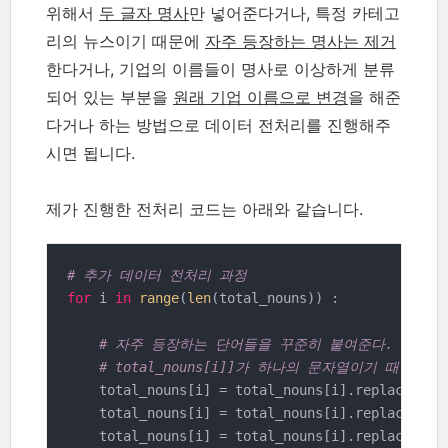
위해서
두 글자 명사
만 넣어준다거나, 특정 카테고
리의 뉴스이기 때문에
자주 등장하는 명사는 제거
한다거나, 기업의 이름들이 명사로 이상하게 분류
되어 있는 부분을
원래 기업 이름으로 변경
을 해준
다거나 하는 방법으로 데이터 전처리를 진행해주
시면 됩니다.
제가 진행한 전처리 코드는 아래와 같습니다.
# 추가 데이터 전처리 과정
for
 i 
in
range
(
len
(total_nouns)) :

# 자주 등장하는 단어들을 꾸준히 붙여준다. (기업 
# total_nouns[i]]가 하나의 문자열이기 때문에 r
    total_nouns[i] = total_nouns[i].replace(
'위
    total_nouns[i] = total_nouns[i].replace(
'위
    total_nouns[i] = total_nouns[i].replace(
'컴