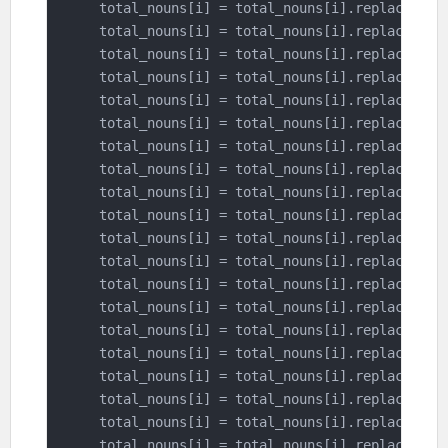
    total_nouns[i] = total_nouns[i].replace(
'확
    total_nouns[i] = total_nouns[i].replace(
'역
    total_nouns[i] = total_nouns[i].replace(
'마
    total_nouns[i] = total_nouns[i].replace(
'게
    total_nouns[i] = total_nouns[i].replace(
'컬
    total_nouns[i] = total_nouns[i].replace(
'콜
    total_nouns[i] = total_nouns[i].replace(
'빅
    total_nouns[i] = total_nouns[i].replace(
'엔
    total_nouns[i] = total_nouns[i].replace(
'스
    total_nouns[i] = total_nouns[i].replace(
'디
    total_nouns[i] = total_nouns[i].replace(
'선
    total_nouns[i] = total_nouns[i].replace(
'치
    total_nouns[i] = total_nouns[i].replace(
'어
    total_nouns[i] = total_nouns[i].replace(
'게
    total_nouns[i] = total_nouns[i].replace(
'아
    total_nouns[i] = total_nouns[i].replace(
'김
    total_nouns[i] = total_nouns[i].replace(
'행
    total_nouns[i] = total_nouns[i].replace(
'게
    total_nouns[i] = total_nouns[i].replace(
'기
    total_nouns[i] = total_nouns[i].replace(
'기