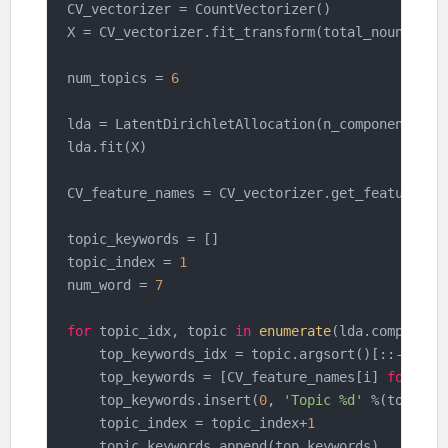
CV_vectorizer = CountVectorizer()

X = CV_vectorizer.fit_transform(total_nouns)

num_topics = 
6
lda = LatentDirichletAllocation(n_components=nu
lda.fit(X)

CV_feature_names = CV_vectorizer.get_feature_nam
topic_keywords = []

topic_index = 
1
num_word = 
7
for
 topic_idx, topic 
in
enumerate
(lda.components
    top_keywords_idx = topic.argsort()[::-
1
][:nu
    top_keywords = [CV_feature_names[i] 
for
 i 
i
    top_keywords.insert(
0
, 
'Topic %d'
 %(topic_in
    topic_index = topic_index+
1
    topic_keywords.append(top_keywords)
