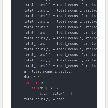
    total_nouns[i] = total_nouns[i].replace(
'진
    total_nouns[i] = total_nouns[i].replace(
'이
    total_nouns[i] = total_nouns[i].replace(
'플
    total_nouns[i] = total_nouns[i].replace(
'이
    total_nouns[i] = total_nouns[i].replace(
'지
    total_nouns[i] = total_nouns[i].replace(
'전
    total_nouns[i] = total_nouns[i].replace(
'콘
    total_nouns[i] = total_nouns[i].replace(
'출
    total_nouns[i] = total_nouns[i].replace(
'서
    total_nouns[i] = total_nouns[i].replace(
'모
    total_nouns[i] = total_nouns[i].replace(
'제
    total_nouns[i] = total_nouns[i].replace(
'예
    a = total_nouns[i].split(
' '
)

    data = 
''
for
 j 
in
 a :

if
len
(j) >= 
2
 :

            data = data+
' '
+j

    total_nouns[i] = data
