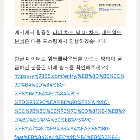
예시에서 활용한
파이 차트 및 바 차트
,
네트워트
분석
은 다음 포스팅에서 진행하겠습니다!!
한글 데이터로
워드클라우드
를 만드는 방법이 궁
금하신 분들은 아래 링크를 확인해주세요:)
https://yhj9855.com/entry/%EB%8D%B0%EC%
9D%B4%ED%84%B0-
%EB%B6%84%EC%84%9D-
%ED%95%9C%EA%B8%80%EB%A1%9C-
%EC%9B%8C%EB%93%9C%ED%81%B4%EB%9
D%BC%EC%9A%B0%EB%93%9C-
%EB%A7%8C%EB%93%A4%EA%B8%B0-
feat%EB%84%A4%EC%9D%B4%EB%B2%84-