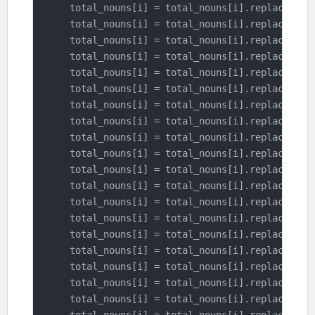
    total_nouns[i] = total_nouns[i].replace(
'개
    total_nouns[i] = total_nouns[i].replace(
'펄
    total_nouns[i] = total_nouns[i].replace(
'콜
    total_nouns[i] = total_nouns[i].replace(
'카
    total_nouns[i] = total_nouns[i].replace(
'확
    total_nouns[i] = total_nouns[i].replace(
'역
    total_nouns[i] = total_nouns[i].replace(
'마
    total_nouns[i] = total_nouns[i].replace(
'게
    total_nouns[i] = total_nouns[i].replace(
'컬
    total_nouns[i] = total_nouns[i].replace(
'콜
    total_nouns[i] = total_nouns[i].replace(
'빅
    total_nouns[i] = total_nouns[i].replace(
'엔
    total_nouns[i] = total_nouns[i].replace(
'스
    total_nouns[i] = total_nouns[i].replace(
'디
    total_nouns[i] = total_nouns[i].replace(
'선
    total_nouns[i] = total_nouns[i].replace(
'치
    total_nouns[i] = total_nouns[i].replace(
'어
    total_nouns[i] = total_nouns[i].replace(
'게
    total_nouns[i] = total_nouns[i].replace(
'아