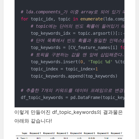
# lda.components_가 이중 array로 되어 있기 때
for
 topic_idx, topic 
in
enumerate
(lda.components
# topic에는 단어의 빈도 확률이 들어있기 때문에
    top_keywords_idx = topic.argsort()[::-
1
][:nu
# 단어 목록에서 빈도 확률과 동일한 인덱스를 가진
    top_keywords = [CV_feature_names[i] 
for
 i 
i
# 토픽을 구분하는 값을 맨 앞에 삽입해준다.
    top_keywords.insert(
0
, 
'Topic %d'
 %(topic_in
    topic_index = topic_index+
1
    topic_keywords.append(top_keywords)

# 추출한 7개의 키워드를 데이터 프레임으로 변경한다.
df_topic_keywords = pd.DataFrame(topic_keywords
이렇게 만들어진 df_topic_keywords의 결과물은
아래와 같습니다!