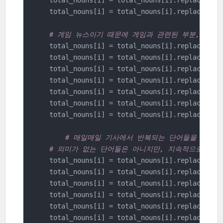
    total_nouns[i] = total_nouns[i].replace(
'김
    total_nouns[i] = total_nouns[i].replace(
'행
# 게임 뉴스이기 때문에 게임과 관련된 부분, 뉴스
    total_nouns[i] = total_nouns[i].replace(
'게
    total_nouns[i] = total_nouns[i].replace(
'기
    total_nouns[i] = total_nouns[i].replace(
'기
    total_nouns[i] = total_nouns[i].replace(
'진
    total_nouns[i] = total_nouns[i].replace(
'이
    total_nouns[i] = total_nouns[i].replace(
'플
    total_nouns[i] = total_nouns[i].replace(
'이
# 매일매일 기사에서 반복되는 단어들을 삭제한
# 의미가 없는 단어들은 아니지만, 지속적으로 나오
    total_nouns[i] = total_nouns[i].replace(
'지
    total_nouns[i] = total_nouns[i].replace(
'전
    total_nouns[i] = total_nouns[i].replace(
'콘
    total_nouns[i] = total_nouns[i].replace(
'출
    total_nouns[i] = total_nouns[i].replace(
'서
    total_nouns[i] = total_nouns[i].replace(
'모