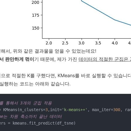
해서, 위와 같은 결과물을 얻을 수 있었는데요!
서 완만하게 꺾이
기 때문에, 제가 가진
데이터의 적절한 군집은 
으로 적절한 K를 구했다면, KMeans를 바로 실행할 수 있습니다
를 실행하는 코드는 아래와 같습니다.
를 통해서 3개의 군집 적용
= KMeans(n_clusters=
3
,init=
'k-means++'
, max_iter=
300
, ra
tsne는 차원 축소까지 끝난 데이터
ers = kmeans.fit_predict(df_tsne)
