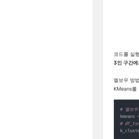
코드를 실행
3인 구간에
엘보우 방법
KMeans
# 엘보우
kmeans 
# df_
k_clust