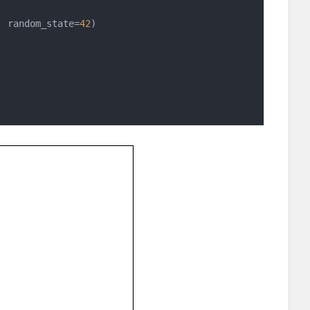
, random_state=
42
)
