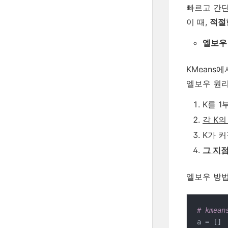
빠르고 간단
이 때,
적절
엘보우
KMeans에
엘보우 원리
K를 1
각 K의
K가 
그 지
엘보우 방법
# kme