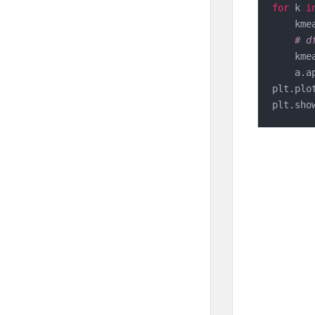
for
 k 
i
    kme
# 
    kme
    a.a
plt.plo
plt.sho