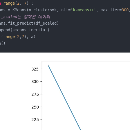
n
range
(
2
, 
7
) :

ans = KMeans(n_clusters=k,init=
'k-means++'
, max_iter=
300
df_scaled는 정제된 데이터
ans.fit_predict(df_scaled)

ppend(kmeans.inertia_)

t(
range
(
2
,
7
), a)

w()